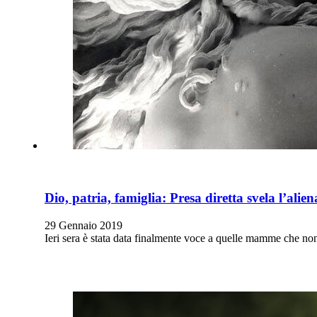
Dio, patria, famiglia: Presa diretta svela l’alie
29 Gennaio 2019
Ieri sera è stata data finalmente voce a quelle mamme che n