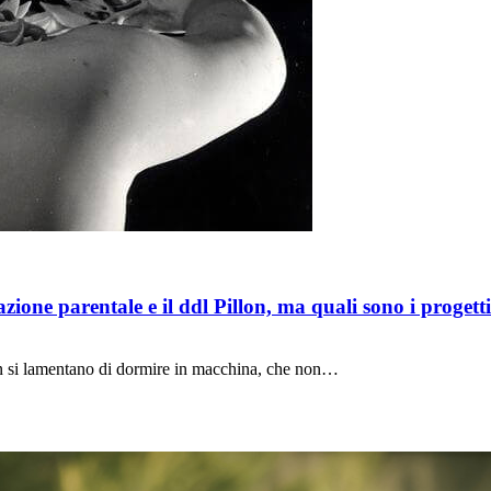
nazione parentale e il ddl Pillon, ma quali sono i proget
on si lamentano di dormire in macchina, che non…