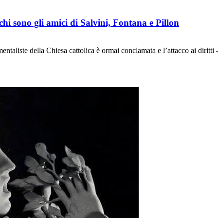
chi sono gli amici di Salvini, Fontana e Pillon
entaliste della Chiesa cattolica è ormai conclamata e l’attacco ai diritt