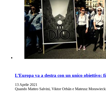
L’Europa va a destra con un unico obiettivo: fi
13 Aprile 2021
Quando Matteo Salvini, Viktor Orbán e Mateusz Morawiecki si