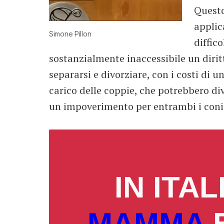
Questo
applic
Simone Pillon
diffic
sostanzialmente inaccessibile un dirit
separarsi e divorziare, con i costi di
carico delle coppie, che potrebbero div
un impoverimento per entrambi i coni
IN ITA
MAMMA