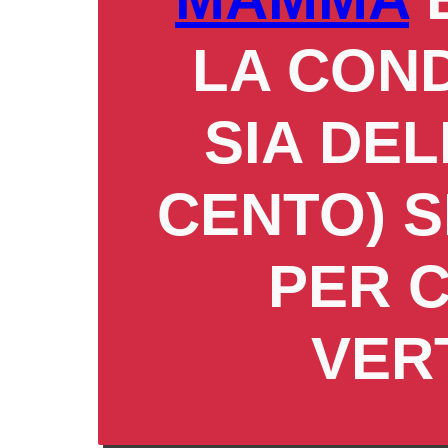
LA CON
SIA DEL
CENTO) SI
PER 
VER