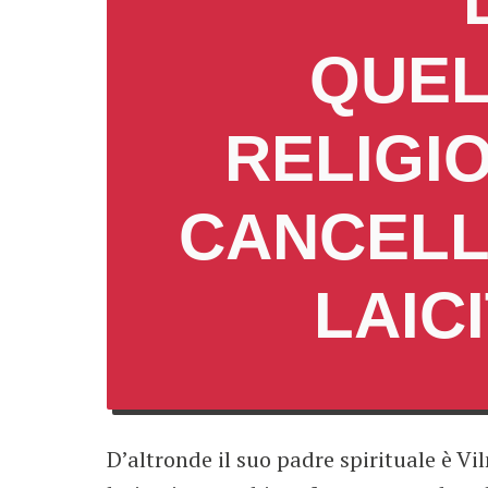
QUEL
RELIGI
CANCELL
LAIC
D’altronde il suo padre spirituale è V