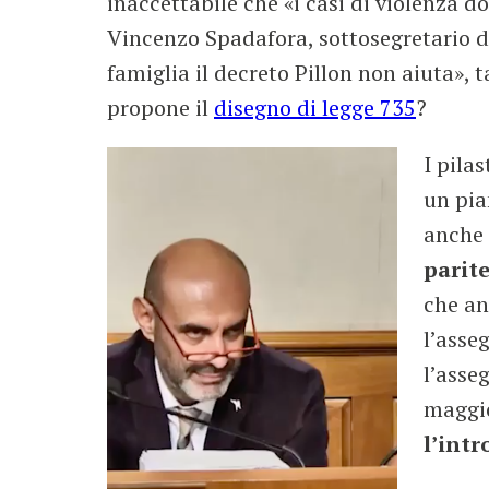
inaccettabile che «i casi di violenza d
Vincenzo Spadafora, sottosegretario de
famiglia il decreto Pillon non aiuta»,
propone il
disegno di legge 735
?
I pila
un pia
anche 
parite
che an
l’asse
l’asse
maggio
l’intr