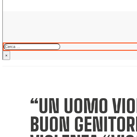
Cerca
×
“UN UOMO VIO
BUON GENITORE