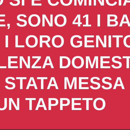
, SONO 41 I B
 I LORO GENIT
OLENZA DOMES
È STATA MESSA
UN TAPPETO