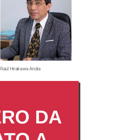
Raúl Hirakawa Andia
ERO DA
ATO A