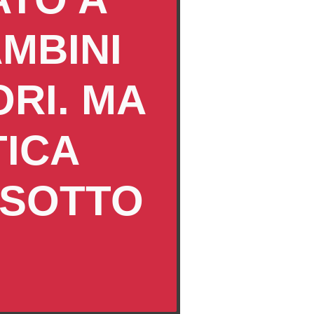
AMBINI
ORI. MA
TICA
 SOTTO