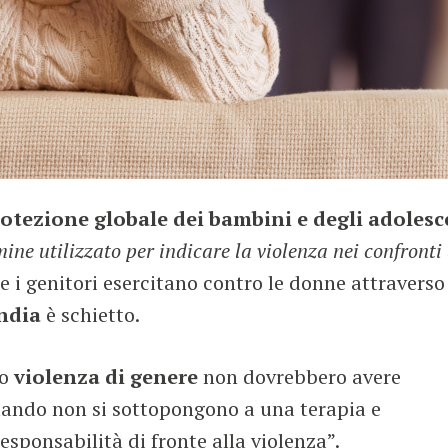
rotezione globale dei bambini e degli adolesc
mine utilizzato per indicare la violenza nei confront
he i genitori esercitano contro le donne attraverso i
ndia
è schietto.
no
violenza di genere
non dovrebbero avere
uando non si sottopongono a una terapia e
esponsabilità di fronte alla violenza”.