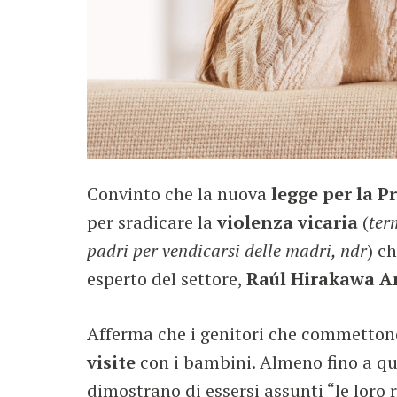
Convinto che la nuova
legge per la P
per sradicare la
violenza vicaria
(
ter
padri per vendicarsi delle madri, ndr
) c
esperto del settore,
Raúl Hirakawa A
Afferma che i genitori che commetto
visite
con i bambini. Almeno fino a q
dimostrano di essersi assunti “le loro r