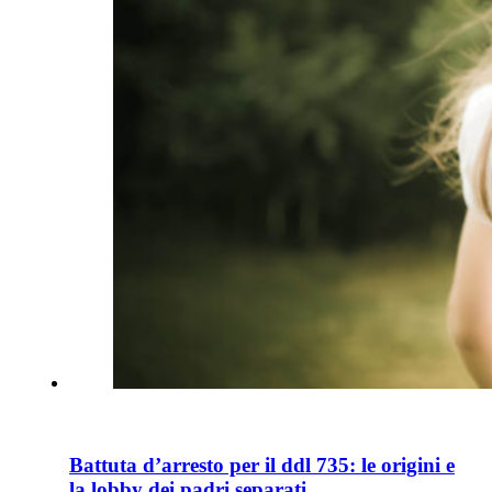
Battuta d’arresto per il ddl 735: le origini e
la lobby dei padri separati