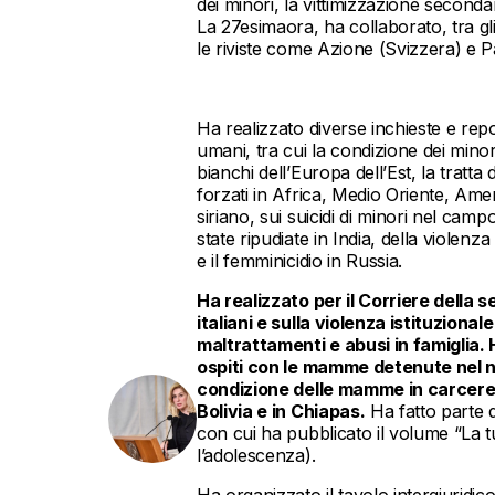
dei minori, la vittimizzazione secondar
La 27esimaora, ha collaborato, tra gli
le riviste come Azione (Svizzera) e
Ha realizzato diverse inchieste e repor
umani, tra cui la condizione dei minori 
bianchi dell’Europa dell’Est, la tratt
forzati in Africa, Medio Oriente, Ameri
siriano, sui suicidi di minori nel ca
state ripudiate in India, della violen
e il femminicidio in Russia.
Ha realizzato per il Corriere della s
italiani e sulla violenza istituzio
maltrattamenti e abusi in famiglia. 
ospiti con le mamme detenute nel n
condizione delle mamme in carcere 
Bolivia e in Chiapas.
Ha fatto parte d
con cui ha pubblicato il volume “La t
l’adolescenza).