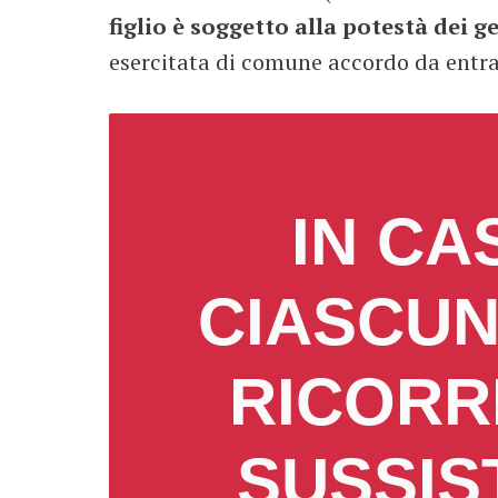
figlio è soggetto alla potestà dei 
esercitata di comune accordo da entra
IN CA
CIASCUN
RICORR
SUSSIS