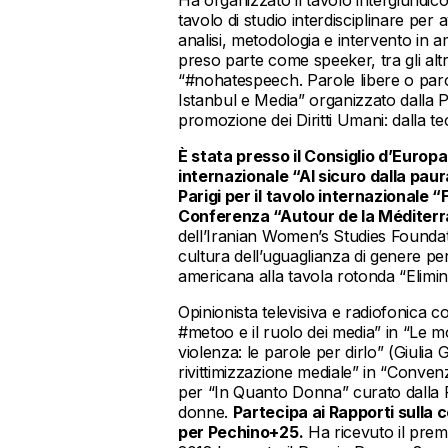
Ha organizzato il tavolo intergiuridic
tavolo di studio interdisciplinare per 
analisi, metodologia e intervento in 
preso parte come speeker, tra gli alt
“#nohatespeech. Parole libere o paro
Istanbul e Media” organizzato dalla P
promozione dei Diritti Umani: dalla teor
È stata presso il Consiglio d’Europ
internazionale “Al sicuro dalla pau
Parigi per il tavolo internazionale
Conferenza “Autour de la Méditerr
dell’Iranian Women’s Studies Foundat
cultura dell’uguaglianza di genere per
americana alla tavola rotonda “Elimin
Opinionista televisiva e radiofonica c
#metoo e il ruolo dei media” in “Le mo
violenza: le parole per dirlo” (Giulia 
rivittimizzazione mediale” in “Convenz
per “In Quanto Donna” curato dalla P
donne.
Partecipa ai Rapporti sulla 
per Pechino+25.
Ha ricevuto il prem