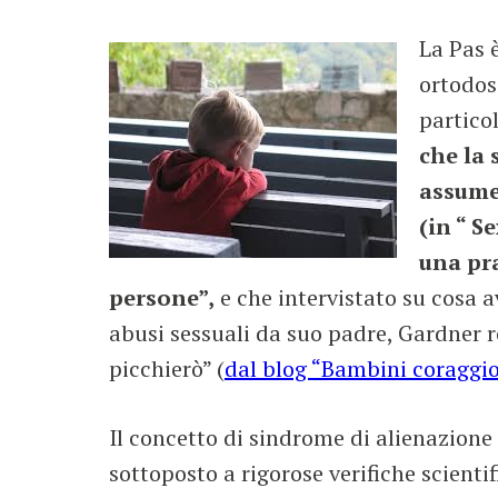
La Pas 
ortodos
partico
che la 
assume
(in “ S
una pra
persone”,
e che intervistato su cosa 
abusi sessuali da suo padre, Gardner re
picchierò” (
dal blog “Bambini coraggios
Il concetto di sindrome di alienazione 
sottoposto a rigorose verifiche scientif