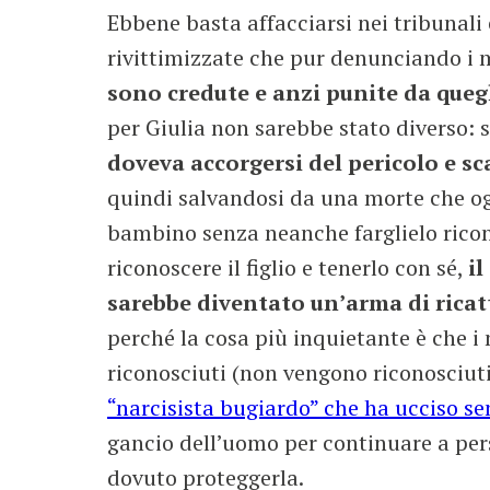
Ebbene basta affacciarsi nei tribunali 
rivittimizzate che pur denunciando i ma
sono credute e anzi punite da quegl
per Giulia non sarebbe stato diverso: 
doveva accorgersi del pericolo e s
quindi salvandosi da una morte che og
bambino senza neanche farglielo riconos
riconoscere il figlio e tenerlo con sé,
il
sarebbe diventato un’arma di ricat
perché la cosa più inquietante è che i
riconosciuti (non vengono riconosciuti
“narcisista bugiardo” che ha ucciso s
gancio dell’uomo per continuare a pers
dovuto proteggerla.