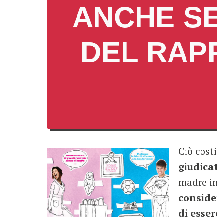
ANCHE S
DEL RAP
Ciò cost
giudicat
madre in
conside
di esse