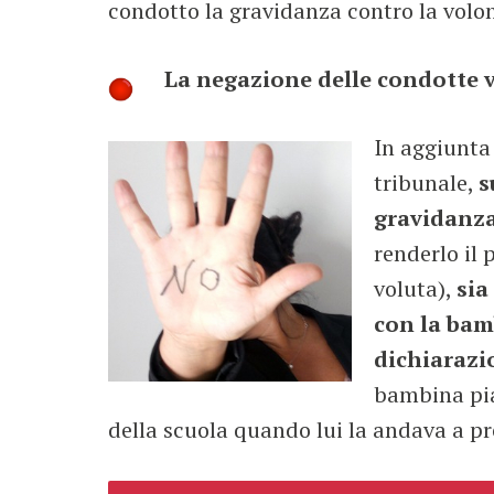
condotto la gravidanza contro la volo
La negazione delle condotte 
In aggiunta
tribunale,
s
gravidanz
renderlo il 
voluta),
sia
con la bam
dichiarazi
bambina pia
della scuola quando lui la andava a p