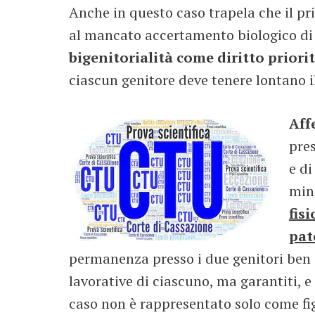
Anche in questo caso trapela che il pr
al mancato accertamento biologico di 
bigenitorialità come diritto priori
ciascun genitore deve tenere lontano i
Aff
pres
e di
min
fis
pat
permanenza presso i due genitori ben de
lavorative di ciascuno, ma garantiti, e 
caso non è rappresentato solo come f