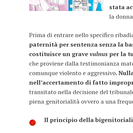
stata ac
la donna
Prima di entrare nello specifico riba
paternità per sentenza senza la ba
costituisce un grave
vulnus
per la t
che proviene dalla testimonianza mat
comunque violento e aggressivo.
Null
nell’accertamento di fatto improp
transitato nella decisione del tribuna
piena genitorialità ovvero a una frequ
Il principio della bigenitoria