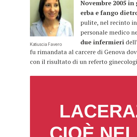
Novembre 2005 in g
erba e fango dietro
pulite, nel recinto 
personale medico ne
due infermieri
dell
Katiuscia Favero
fu rimandata al carcere di Genova dove
con il risultato di un referto ginecologi
LACERAZ
CIOÈ NEL