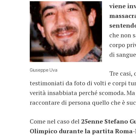
viene in
massacra
sentendo
che non s
corpo priv
di sangue
Giuseppe Uva
Tre casi,
testimoniati da foto di volti e corpi tu
verità insabbiata perché scomoda. Ma 
raccontare di persona quello che è suc
Come nel caso del
25enne Stefano Gug
Olimpico durante la partita Roma-In