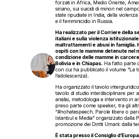
forzati in Africa, Medio Oriente, Ameri
siriano, sui suicidi di minori nel ca
state ripudiate in India, della violen
e il femminicidio in Russia.
Ha realizzato per il Corriere della s
italiani e sulla violenza istituzio
maltrattamenti e abusi in famiglia. 
ospiti con le mamme detenute nel n
condizione delle mamme in carcere 
Bolivia e in Chiapas.
Ha fatto parte d
con cui ha pubblicato il volume “La t
l’adolescenza).
Ha organizzato il tavolo intergiuridic
tavolo di studio interdisciplinare per 
analisi, metodologia e intervento in 
preso parte come speeker, tra gli alt
“#nohatespeech. Parole libere o paro
Istanbul e Media” organizzato dalla P
promozione dei Diritti Umani: dalla teor
È stata presso il Consiglio d’Europ