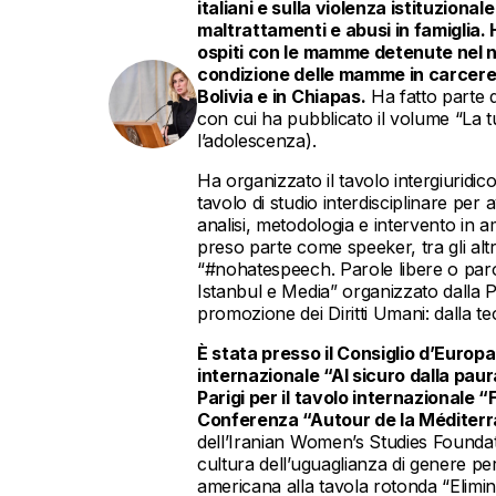
italiani e sulla violenza istituzio
maltrattamenti e abusi in famiglia. 
ospiti con le mamme detenute nel n
condizione delle mamme in carcere 
Bolivia e in Chiapas.
Ha fatto parte d
con cui ha pubblicato il volume “La t
l’adolescenza).
Ha organizzato il tavolo intergiuridic
tavolo di studio interdisciplinare per 
analisi, metodologia e intervento in 
preso parte come speeker, tra gli alt
“#nohatespeech. Parole libere o paro
Istanbul e Media” organizzato dalla P
promozione dei Diritti Umani: dalla teor
È stata presso il Consiglio d’Europ
internazionale “Al sicuro dalla pau
Parigi per il tavolo internazionale
Conferenza “Autour de la Méditerr
dell’Iranian Women’s Studies Foundat
cultura dell’uguaglianza di genere per
americana alla tavola rotonda “Elimin