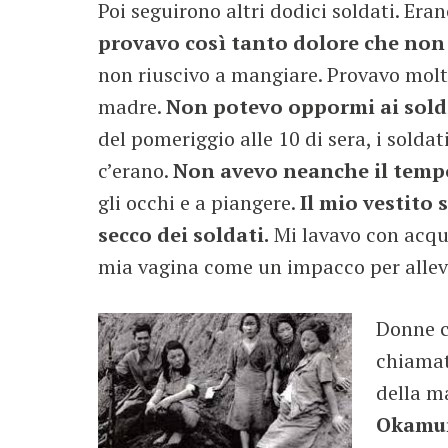
Poi seguirono altri dodici soldati. Eran
provavo così tanto dolore che non 
non riuscivo a mangiare. Provavo molt
madre.
Non potevo oppormi ai solda
del pomeriggio alle 10 di sera, i soldat
c’erano.
Non avevo neanche il tempo 
gli occhi e a piangere.
Il mio vestito 
secco dei soldati.
Mi lavavo con acqua
mia vagina come un impacco per allevia
Donne c
chiamat
della m
Okamura