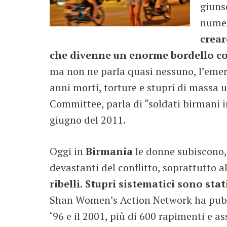
giunse
numer
crear
che divenne un enorme bordello con
ma non ne parla quasi nessuno, l’emer
anni morti, torture e stupri di massa
Committee, parla di “soldati birmani i
giugno del 2011.
Oggi in
Birmania
le donne subiscono, 
devastanti del conflitto, soprattutto a
ribelli.
Stupri sistematici sono sta
Shan Women’s Action Network ha pubbli
‘96 e il 2001, più di 600 rapimenti e 