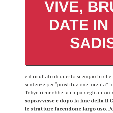
VIVE, B
DATE IN
SADI
e il risultato di questo scempio fu che a
sentenze per “prostituzione forzata” f
Tokyo riconobbe la colpa degli autori
sopravvisse e dopo la fine della I
le strutture facendone largo uso
. P