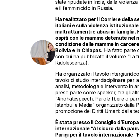
state ripudiate in India, della violen
e il femminicidio in Russia.
Ha realizzato per il Corriere della s
italiani e sulla violenza istituzio
maltrattamenti e abusi in famiglia. 
ospiti con le mamme detenute nel n
condizione delle mamme in carcere 
Bolivia e in Chiapas.
Ha fatto parte d
con cui ha pubblicato il volume “La t
l’adolescenza).
Ha organizzato il tavolo intergiuridic
tavolo di studio interdisciplinare per 
analisi, metodologia e intervento in 
preso parte come speeker, tra gli alt
“#nohatespeech. Parole libere o paro
Istanbul e Media” organizzato dalla P
promozione dei Diritti Umani: dalla teor
È stata presso il Consiglio d’Europ
internazionale “Al sicuro dalla pau
Parigi per il tavolo internazionale