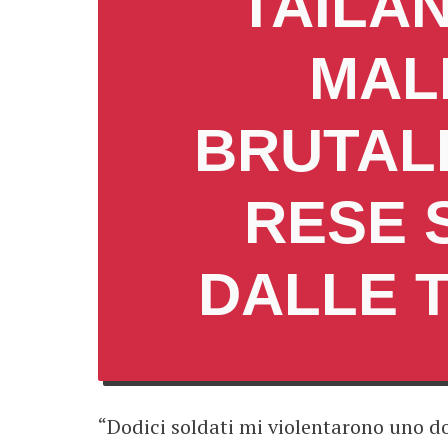
TAILAN
MAL
BRUTALI
RESE 
DALLE 
“Dodici soldati mi violentarono uno do