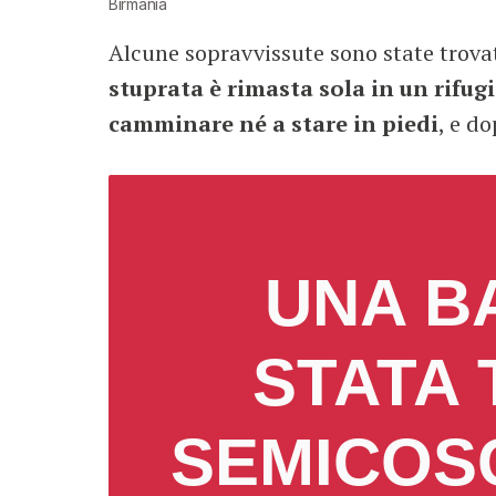
Birmania
Alcune sopravvissute sono state trova
stuprata è rimasta sola in un rifug
camminare né a stare in piedi
, e d
UNA BA
STATA 
SEMICOSC