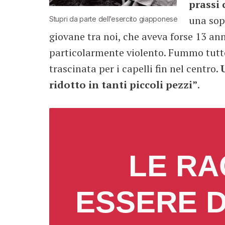
prassi 
una sopr
Stupri da parte dell’esercito giapponese
giovane tra noi, che aveva forse 13 anni
particolarmente violento. Fummo tutte
trascinata per i capelli fin nel centro.
ridotto in tanti piccoli pezzi”
.
LE R
ESSERE D