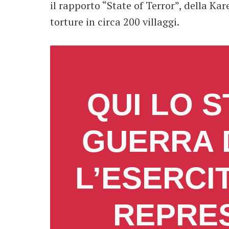
il rapporto “State of Terror”, della K
torture in circa 200 villaggi.
QUI LO 
GUERRA 
L’ESERCI
REPRE