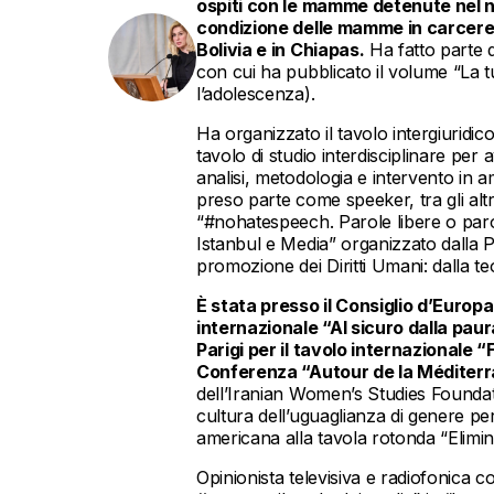
ospiti con le mamme detenute nel n
condizione delle mamme in carcere 
Bolivia e in Chiapas.
Ha fatto parte d
con cui ha pubblicato il volume “La t
l’adolescenza).
Ha organizzato il tavolo intergiuridic
tavolo di studio interdisciplinare per 
analisi, metodologia e intervento in 
preso parte come speeker, tra gli alt
“#nohatespeech. Parole libere o paro
Istanbul e Media” organizzato dalla P
promozione dei Diritti Umani: dalla teor
È stata presso il Consiglio d’Europ
internazionale “Al sicuro dalla pau
Parigi per il tavolo internazionale
Conferenza “Autour de la Méditerr
dell’Iranian Women’s Studies Foundat
cultura dell’uguaglianza di genere per
americana alla tavola rotonda “Elimin
Opinionista televisiva e radiofonica c