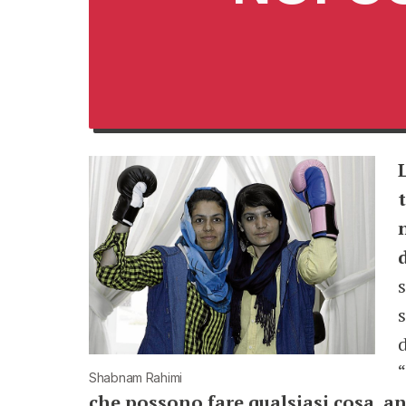
s
Shabnam Rahimi
che possono fare qualsiasi cosa, 