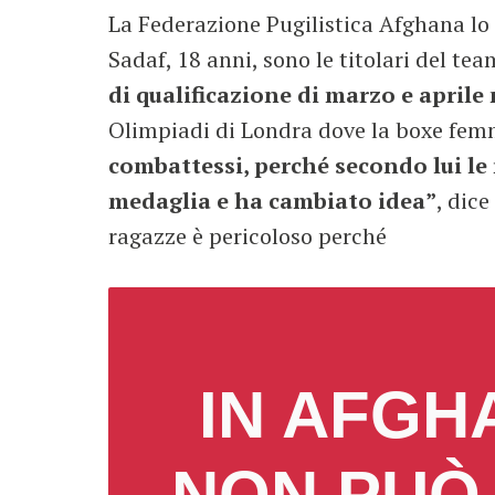
La Federazione Pugilistica Afghana lo
Sadaf, 18 anni, sono le titolari del t
di qualificazione di marzo e aprile
Olimpiadi di Londra dove la boxe femm
combattessi, perché secondo lui le
medaglia e ha cambiato idea”
, dic
ragazze è pericoloso perché
IN AFGH
NON PUÒ 