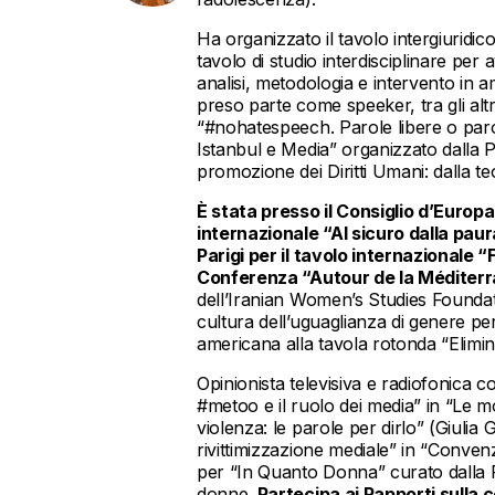
Ha organizzato il tavolo intergiuridic
tavolo di studio interdisciplinare per 
analisi, metodologia e intervento in 
preso parte come speeker, tra gli alt
“#nohatespeech. Parole libere o paro
Istanbul e Media” organizzato dalla P
promozione dei Diritti Umani: dalla teor
È stata presso il Consiglio d’Europ
internazionale “Al sicuro dalla pau
Parigi per il tavolo internazionale
Conferenza “Autour de la Méditerr
dell’Iranian Women’s Studies Foundat
cultura dell’uguaglianza di genere per
americana alla tavola rotonda “Elimin
Opinionista televisiva e radiofonica c
#metoo e il ruolo dei media” in “Le mo
violenza: le parole per dirlo” (Giulia 
rivittimizzazione mediale” in “Convenz
per “In Quanto Donna” curato dalla P
donne.
Partecipa ai Rapporti sulla 