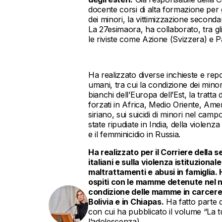
docente corsi di alta formazione per gi
dei minori, la vittimizzazione secondar
La 27esimaora, ha collaborato, tra gli
le riviste come Azione (Svizzera) e
Ha realizzato diverse inchieste e repor
umani, tra cui la condizione dei minori 
bianchi dell’Europa dell’Est, la tratt
forzati in Africa, Medio Oriente, Ameri
siriano, sui suicidi di minori nel ca
state ripudiate in India, della violen
e il femminicidio in Russia.
Ha realizzato per il Corriere della s
italiani e sulla violenza istituzio
maltrattamenti e abusi in famiglia. 
ospiti con le mamme detenute nel n
condizione delle mamme in carcere 
Bolivia e in Chiapas.
Ha fatto parte d
con cui ha pubblicato il volume “La t
l’adolescenza).