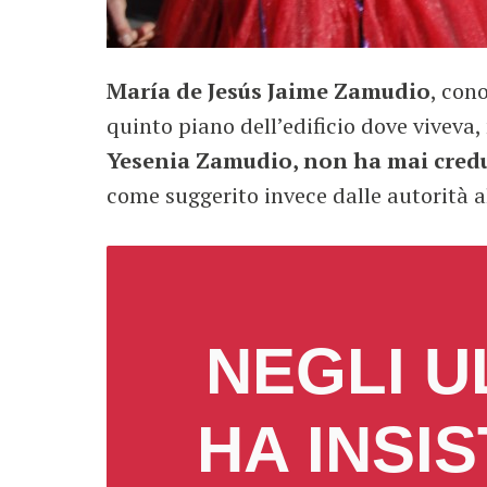
María de Jesús Jaime Zamudio
, con
quinto piano dell’edificio dove viveva, 
Yesenia Zamudio, non ha mai creduto
come suggerito invece dalle autorità 
NEGLI U
HA INSI