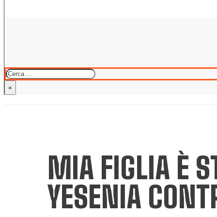
Cerca
×
MIA FIGLIA È S
YESENIA CONTR