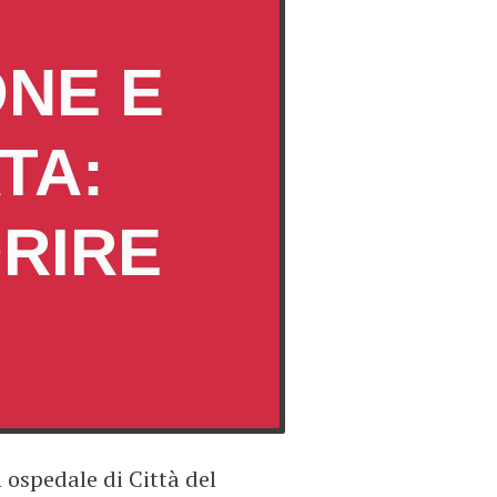
ONE E
TA:
RIRE
 ospedale di Città del