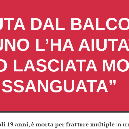
UTA DAL BALC
NO L’HA AIUTA
O LASCIATA MO
ISSANGUATA”
oli 19 anni, è morta per fratture multiple
in un