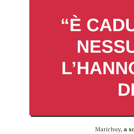
“È CAD
NESSU
L’HANN
D
Marichuy,
a s