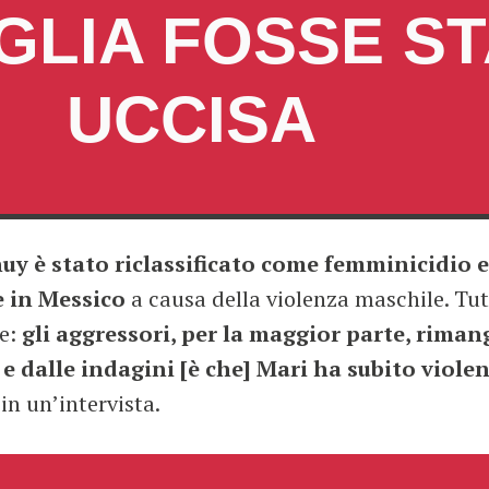
IGLIA FOSSE S
UCCISA
huy è stato riclassificato come femminicidio 
e in Messico
a causa della violenza maschile. Tutt
ne:
gli aggressori, per la maggior parte, riman
i e dalle indagini [è che] Mari ha subito viole
in un’intervista.