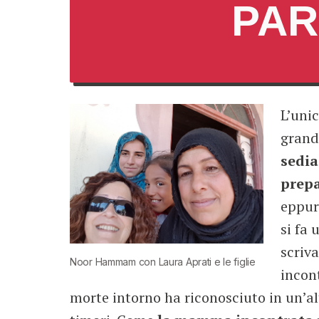
PAR
L’uni
grand
sedia
prepa
eppure
si fa
scriva
Noor Hammam con Laura Aprati e le figlie
incon
morte intorno ha riconosciuto in un’al