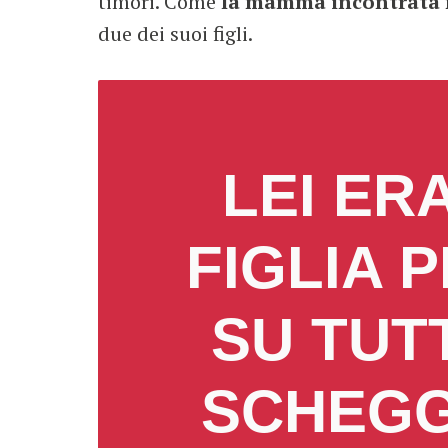
timori. Come
la mamma incontrata n
due dei suoi figli.
LEI ER
FIGLIA 
SU TUT
SCHEGGE