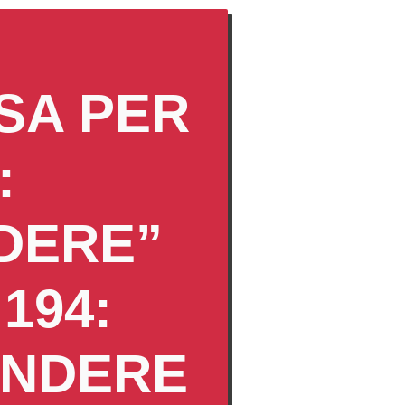
SA PER
:
DERE”
194:
ENDERE