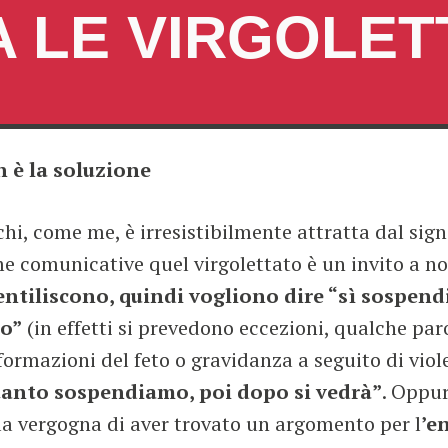
A LE VIRGOLET
n è la soluzione
chi, come me, è irresistibilmente attratta dal sign
e comunicative quel virgolettato è un invito a n
entiliscono, quindi vogliono dire “sì sospen
to”
(in effetti si prevedono eccezioni, qualche par
ormazioni del feto o gravidanza a seguito di viol
tanto sospendiamo, poi dopo si vedrà”
. Oppur
la vergogna di aver trovato un argomento per l
’e