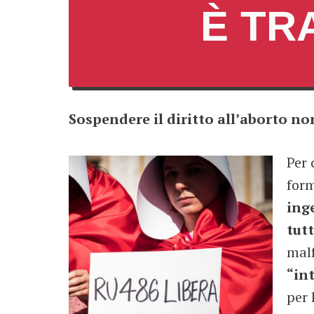
È TR
Sospendere il diritto all’aborto no
Per 
form
ing
tut
malf
“in
per 