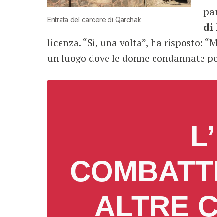
pa
Entrata del carcere di Qarchak
di 
licenza. “Sì, una volta”, ha risposto: “
un luogo dove le donne condannate per
L
COMBATTI
ALTRE 