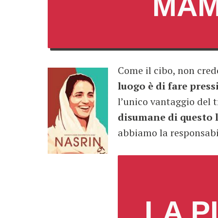
MAM
Come il ci
bo, non cred
luogo è di fare press
l’unico vantaggio del 
disumane di questo l
abbiamo la responsabili
LA P