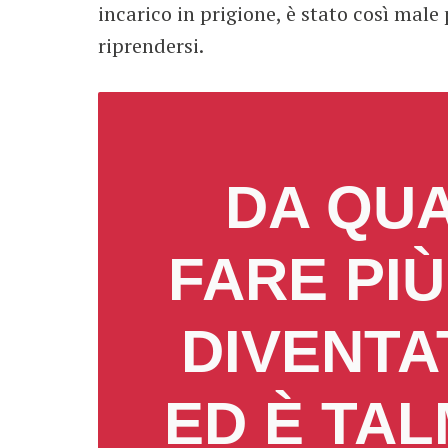
incarico in prigione, è stato così male
riprendersi.
DA QUA
FARE PIÙ
DIVENTA
ED È TA