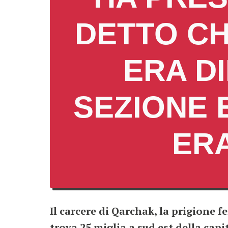
DETTO CH
ERA D
SEZIONE 
ER
Il carcere di Qarchak, la prigione 
trova 25 miglia a sud est della cap