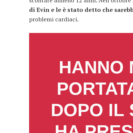
scontare almeno 12 anni. Nell’ottobre
di Evin e le è stato detto che sareb
problemi cardiaci.
HANNO 
PORTAT
DOPO IL
HA PRESO