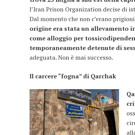
l’Iran Prison Organization decise di i
Dal momento che non c’erano prigioni 
origine era stata un allevamento in
come alloggio per tossicodipendent
temporaneamente detenute di ses
adeguata. Non è mai successo.
Il carcere “fogna” di Qarchak
Qa
cr
oss
cir
all