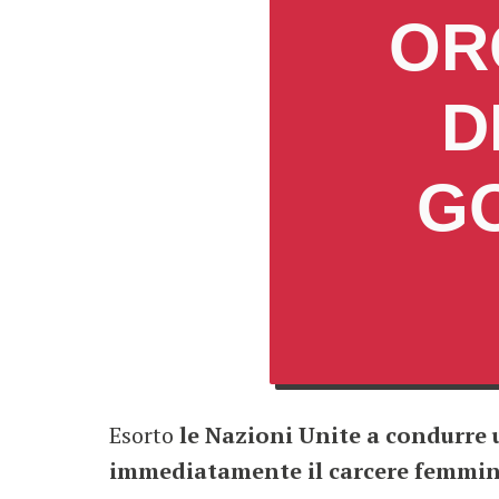
OR
D
GO
Esorto
le Nazioni Unite a condurre 
immediatamente il carcere femmini