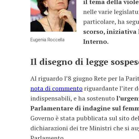
il tema della viol
nelle varie legisla
particolare, ha seg
scorso, iniziativa
Eugenia Roccella
Interno.
Il disegno di legge sospes
Al riguardo l’8 giugno Rete per la Pari
nota di commento
riguardante l’iter d
indispensabili, e ha sostenuto
l’urgen
Parlamentare di indagine sul femm
Governo è stata pubblicata sul sito de
dichiarazioni dei tre Ministri che si 
Parlamento.