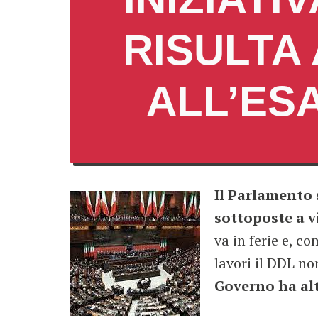
RISULTA
ALL’ES
Il Parlamento 
sottoposte a vi
va in ferie e, c
lavori il DDL no
Governo ha altr