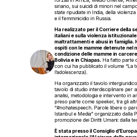
siriano, sui suicidi di minori nel ca
state ripudiate in India, della violen
e il femminicidio in Russia.
Ha realizzato per il Corriere della s
italiani e sulla violenza istituzio
maltrattamenti e abusi in famiglia. 
ospiti con le mamme detenute nel n
condizione delle mamme in carcere 
Bolivia e in Chiapas.
Ha fatto parte d
con cui ha pubblicato il volume “La t
l’adolescenza).
Ha organizzato il tavolo intergiuridic
tavolo di studio interdisciplinare per 
analisi, metodologia e intervento in 
preso parte come speeker, tra gli alt
“#nohatespeech. Parole libere o paro
Istanbul e Media” organizzato dalla P
promozione dei Diritti Umani: dalla teor
È stata presso il Consiglio d’Europ
internazionale “Al sicuro dalla pau