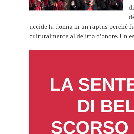
di
de
uccide la donna in un raptus perché f
culturalmente al delitto d’onore. Un 
LA SENT
DI BE
SCORSO 