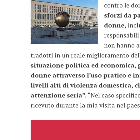
contro le do
sforzi da p
donne,
inclu
responsabili
non hanno an
tradotti in un reale miglioramento del
situazione politica ed economica, g
donne attraverso l’uso pratico e in
livelli alti di violenza domestica,
c
attenzione seria”.
“Nel caso specifico
ricevuto durante la mia visita nel pae