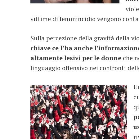
viol
vittime di femmincidio vengono contate
Sulla percezione della gravità della vi
chiave ce l’ha anche l’informazione
altamente lesivi per le donne
che n
linguaggio offensivo nei confronti dell
U
c
qu
p
u
r