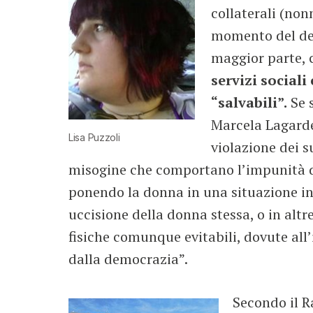
collaterali (nonn
momento del deli
maggior parte, 
servizi sociali
“salvabili”.
Se s
Marcela Lagarde
Lisa Puzzoli
violazione dei s
misogine che comportano l’impunità del
ponendo la donna in una situazione ind
uccisione della donna stessa, o in alt
fisiche comunque evitabili, dovute all’i
dalla democrazia”.
Secondo il Ra