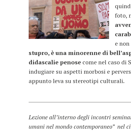
quindi
foto,
avven
carab
e non
stupro, è una minorenne di bell’a
didascalie penose
come nel caso di Sa
indugiare su aspetti morbosi e pervers
appunto leva su stereotipi culturali.
___________________________________________
Lezione all’interno degli incontri semina
umani nel mondo contemporaneo” nel cicl