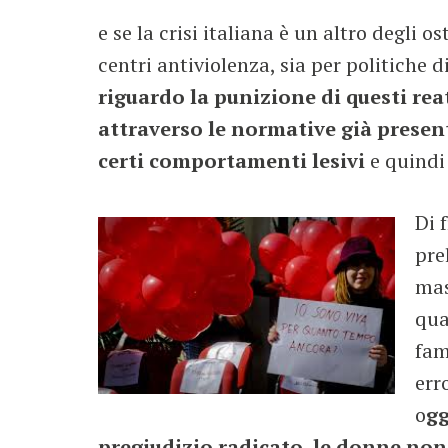
e se la crisi italiana è un altro degli 
centri antiviolenza, sia per politiche d
riguardo la punizione di questi rea
attraverso le normative già present
certi comportamenti lesivi
e quindi 
Di 
pre
mas
qua
fam
err
o
gg
pregiudizio radicato, le donne non