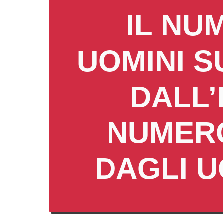
IL NUM
UOMINI S
DALL’I
NUMERO
DAGLI U