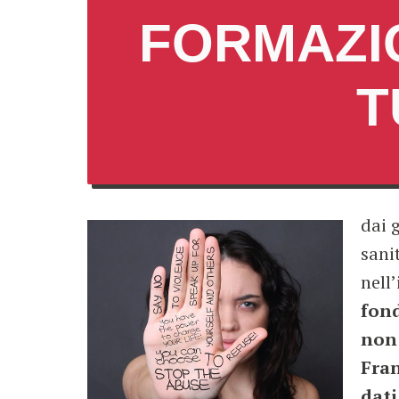
FORMAZIO
T
dai 
sani
nell
fond
non 
Fran
dati