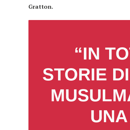
Gratton.
“IN T
STORIE D
MUSULMA
UNA