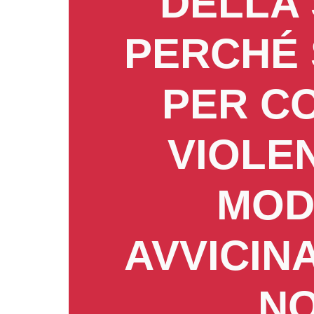
DELLA 
PERCHÉ 
PER C
VIOLE
MOD
AVVICIN
NO