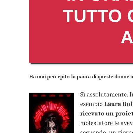
TUTTO 
A
Ha mai percepito la paura di queste donne m
Sì assolutamente. I
esempio
Laura Bol
ricevuto un proiet
molestatore le aveva 
seguendo, un giorno