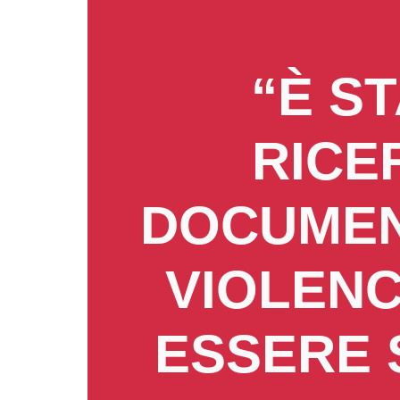
“È S
RICE
DOCUMEN
VIOLENC
ESSERE 