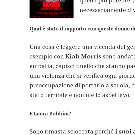
quella più potente. 
necessariamente div
Qual è stato il rapporto con queste donne du
Una cosa è leggere una vicenda del gene
esempio con
Kiah Morris
sono andata 
empatia, capisci quello che stanno pa
una violenza che si verifica ogni giorno
preoccupazione di portarlo a scuola, da
stato terribile e non me lo aspettavo.
E Laura Boldrini?
Sono rimasta scioccata perché
i suoi