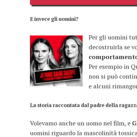
E invece gli uomini?
Per gli uomini tu
decostruirla se v
comportamento c
Per esempio in Qu
non si può contin
e alcuni rimangon
La storia raccontata dal padre della ragazza 
Volevamo anche un uomo nel film, e
G
uomini riguardo la mascolinità tossica