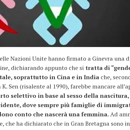
delle Nazioni Unite hanno firmato a Ginevra una d
bine, dichiarando appunto che si
tratta di “gen
tale, soprattutto in Cina e in India
che, secon
. Sen (risalente al 1990), farebbe mancare all’ap
rto selettivo in base al sesso della nascitura
cidente, dove sempre più famiglie di immigra
ndono conto che nascerà una femmina.
Ad ammet
we, che ha dichiarato che in Gran Bretagna sono i