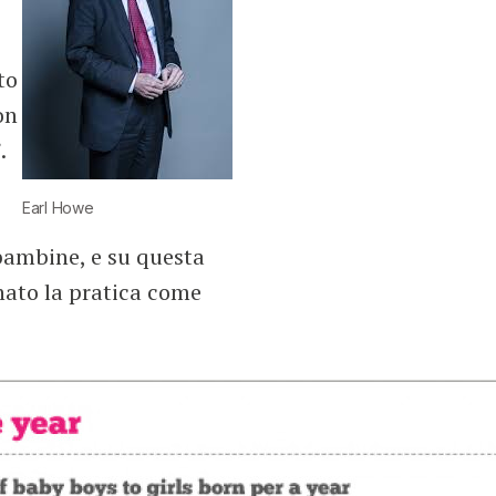
to
on
.
Earl Howe
 bambine, e su questa
nato la pratica come