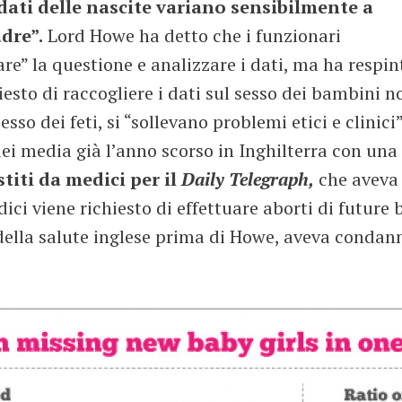
 dati delle nascite variano sensibilmente a
dre”.
Lord Howe ha detto che i funzionari
e” la questione e analizzare i dati, ma ha respin
iesto di raccogliere i dati sul sesso dei bambini n
sso dei feti, si “sollevano problemi etici e clinici”
dei media già l’anno scorso in Inghilterra con una
stiti da medici per il
Daily Telegraph,
che aveva
ici viene richiesto di effettuare aborti di future
 della salute inglese prima di Howe, aveva condan