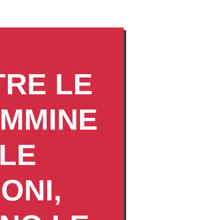
TRE LE
EMMINE
 LE
ONI,