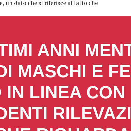
e, un dato che si riferisce al fatto che
TIMI ANNI MEN
DI MASCHI E F
 IN LINEA CON
ENTI RILEVAZI