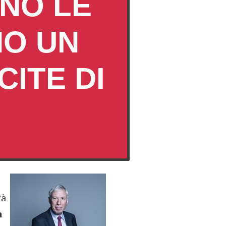
NO LE
NO UN
ITE DI
tà
a