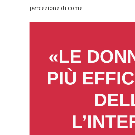
percezione di come
«LE DON
PIÙ EFFIC
LLA
INTER