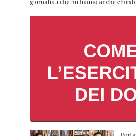
giornalisti che mi hanno anche chiest
COME
L’ESERCI
DEI D
Porta