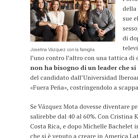
della
sue e
sesso
di do
telev
Joseﬁna Vázquez con la famiglia
l’uno contro l’altro con una tattica d
non ha bisogno di un leader che si
del candidato dall’Universidad Iberoam
«Fuera Peña», costringendolo a scappa
Se Vázquez Mota dovesse diventare pr
salirebbe dal 40 al 60%. Con Cristina 
Costa Rica, e dopo Michelle Bachelet 
che si è venuto a creare in America La