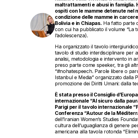
maltrattamenti e abusi in famiglia. 
ospiti con le mamme detenute nel n
condizione delle mamme in carcere 
Bolivia e in Chiapas.
Ha fatto parte d
con cui ha pubblicato il volume “La t
l’adolescenza).
Ha organizzato il tavolo intergiuridic
tavolo di studio interdisciplinare per 
analisi, metodologia e intervento in 
preso parte come speeker, tra gli alt
“#nohatespeech. Parole libere o paro
Istanbul e Media” organizzato dalla P
promozione dei Diritti Umani: dalla teor
È stata presso il Consiglio d’Europ
internazionale “Al sicuro dalla pau
Parigi per il tavolo internazionale
Conferenza “Autour de la Méditerr
dell’Iranian Women’s Studies Foundat
cultura dell’uguaglianza di genere per
americana alla tavola rotonda “Elimin