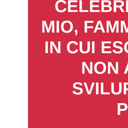
CELEBRE
MIO, FAM
IN CUI E
NON 
SVILU
P