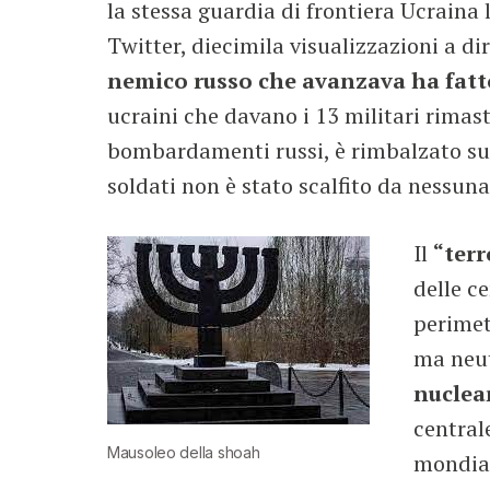
la stessa guardia di frontiera Ucraina l
Twitter, diecimila visualizzazioni a di
nemico russo che avanzava ha fatt
ucraini che davano i 13 militari rimast
bombardamenti russi, è rimbalzato su 
soldati non è stato scalfito da nessuna 
Il
“terr
delle ce
perimet
ma neut
nuclea
central
Mausoleo della shoah
mondial