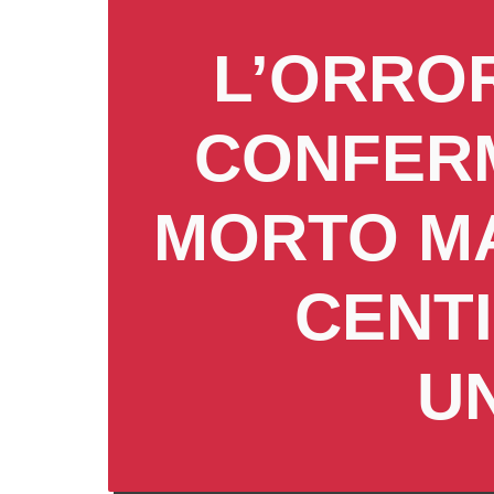
L’ORRO
CONFERM
MORTO MA
CENTI
U