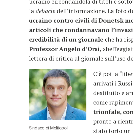
ucraino circondandola di titoli e sotto
la
debacle
dell’informazione. La foto d
ucraino contro civili di Donetsk me
articoli che condannavano l’invasio
credibilità di un giornale
che ha ris
Professor
Angelo d’Orsi,
sbeffeggiat
lettera di critica al giornale sull’uso 
C’è poi la “lib
arrivati i Russi
destituito e ar
come rapimento
trionfale, co
pronto a rient
Sindaco di Melitopol
stato torto un 