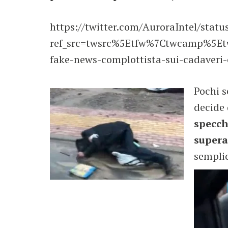
https://twitter.com/AuroraIntel/sta
ref_src=twsrc%5Etfw%7Ctwcamp%5E
fake-news-complottista-sui-cadaver
Pochi s
decide 
specch
supera
semplic