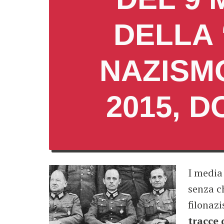
DELLA 
NAZISMO
2015, 
I media 
senza c
filonazi
tracce 