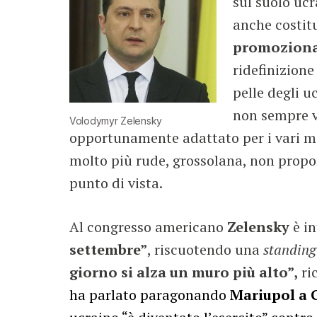
sul suolo ucr
anche costit
promozional
ridefinizione
pelle degli 
non sempre ve
Volodymyr Zelensky
opportunamente adattato per i vari me
molto più rude, grossolana, non propo
punto di vista.
Al congresso americano
Zelensky
è in
settembre”
, riscuotendo una
standing
giorno si alza un muro più alto”,
ri
ha parlato paragonando
Mariupol a 