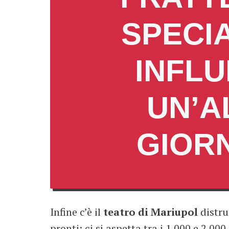
SPECIA
INFLU
UN’A
GIORN
Infine c’è il
teatro di Mariupol
distru
pronti: ci si aspetta tra i 1.000 e 2.00