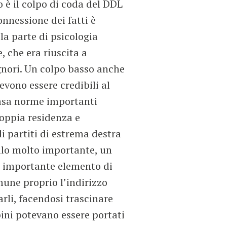
 è il colpo di coda del DDL
onnessione dei fatti è
la parte di psicologia
 che era riuscita a
ignori. Un colpo basso anche
devono essere credibili al
 casa norme importanti
doppia residenza e
i partiti di estrema destra
ello molto importante, un
to importante elemento di
mune proprio l’indirizzo
rli, facendosi trascinare
bini potevano essere portati