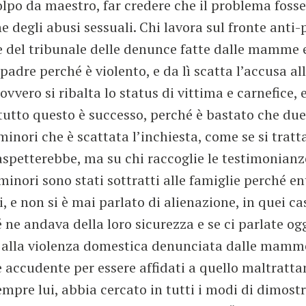
 colpo da maestro, far credere che il problema fosse
 degli abusi sessuali. Chi lavora sul fronte anti-
 del tribunale delle denunce fatte dalle mamme e
 padre perché è violento, e da lì scatta l’accusa 
ovvero si ribalta lo status di vittima e carnefice, 
tutto questo è successo, perché è bastato che due 
minori che è scattata l’inchiesta, come se si trat
spetterebbe, ma su chi raccoglie le testimonianze 
minori sono stati sottratti alle famiglie perché e
i, e non si è mai parlato di alienazione, in quei c
ne andava della loro sicurezza e se ci parlate ogg
to alla violenza domestica denunciata dalle mamme
 accudente per essere affidati a quello maltrattan
empre lui, abbia cercato in tutti i modi di dimost