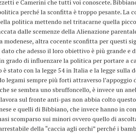
zetti e Camerini che tutti voi conoscete. Bibbiano
litica perché la sconfitta è troppo pesante. La c
uella politica mettendo nel tritacarne quella picco
ccata dalle scemenze della Alienazione parentale,
sa modenese, altra cocente sconfitta per questi s
tà dato che adesso il loro obiettivo è più grande e 
in grado di influenzare la politica per portare a
è stato con la legge 54 in Italia e la legge sulla 
ndo legami sempre più forti attraverso l’appoggio d
 anche se sembra uno sbruffoncello, è invece un an
i lavora sul fronte anti-pas non abbia colto ques
enese e quelli di Bibbiano, che invece hanno in co
asi scomparso sui minori ovvero quello di ascolta
rrestabile della “caccia agli orchi” perché i bam