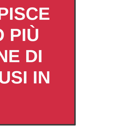
PISCE
 PIÙ
NE DI
SI IN