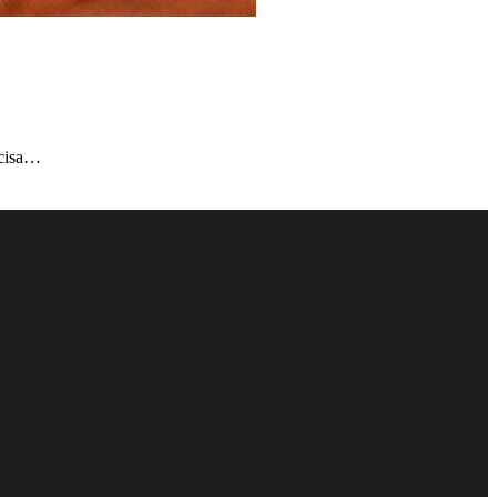
ccisa…